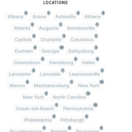
LOCATIONS
5
1
3
3
Albany
Arona
Asheville
Athens
5
1
1
Atlanta
Augusta
Bendersville
4
4
1
Carlisle
Charlotte
Columbus
4
10
2
Durham
Georgia
Gettysburg
5
5
2
Greensboro
Harrisburg
Helen
3
1
2
Lancaster
Lansdale
Lawrenceville
4
1
10
Macon
Mechanicsburg
New York
2
10
New York
North Carolina
1
10
Ocean Isle Beach
Pennsylvania
3
4
Philadelphia
Pittsburgh
1
4
4
Poughkeepsie
Raleigh
Rochester