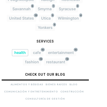
6
1
3
Savannah
Smyrna
Syracuse
10
5
4
United States
Utica
Wilmington
5
Yonkers
SERVICES
10
10
health
cafe
entertainment
10
10
fashion
restaurant
CHECK OUT OUR BLOG
ALIMENTOS Y BEBIDAS
BIENES RAÍCES
BLOG
COMUNICACIÓN Y ENTRETENIMIENTO
CONSTRUCCIÓN
CONSULTORÍA DE GESTIÓN