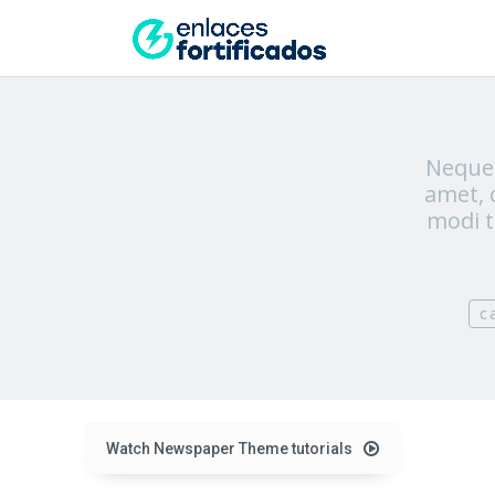
Neque 
amet, 
modi t
c
Watch Newspaper Theme tutorials