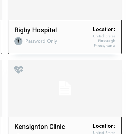
Location:
Bigby Hospital
United States
Password Only
Pittsburgh
Pennsylvania
Location:
Kensignton Clinic
United States