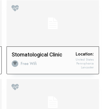
Location:
Stomatological Clinic
United States
Free Wifi
Pennsylvania
Lancaster