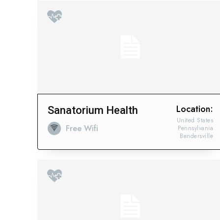
Location:
Sanatorium Health
United States
Free Wifi
Pennsylvania
Bendersville