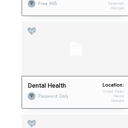
Free Wifi
Savannah
Georgia
Location:
Dental Health
United States
Password Only
Macon
Georgia