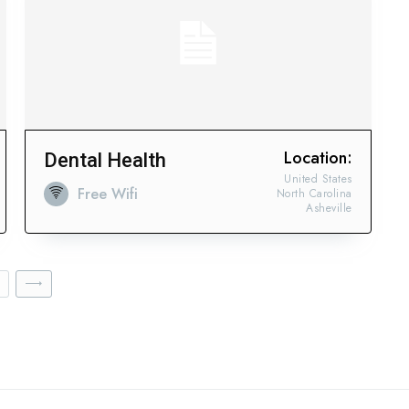
Location:
Dental Health
United States
Free Wifi
North Carolina
Asheville