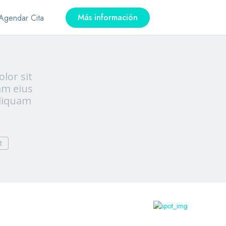
Más información
Agendar Cita
lor sit
am eius
aliquam
t