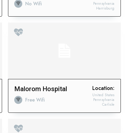
No Wifi
Pennsylvania
Harrisburg
Concentramos la fuerza de
clave.
Location:
Malorom Hospital
United States
Free Wifi
Pennsylvania
Carlisle