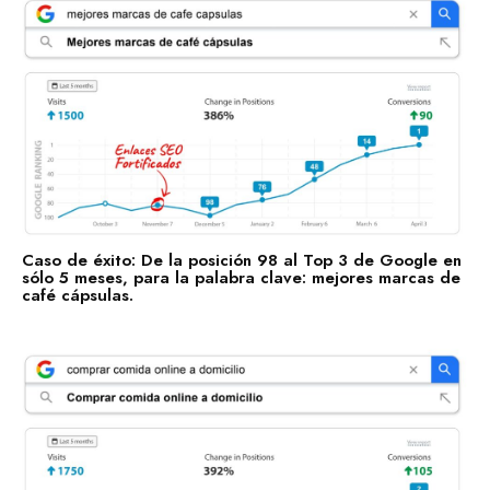
Enlaces Fortificados es un servicio Premium de Agencia
SEO IDEALATAM.
Nosotros
Reserva tu Consultoría Gratuita
Contacto
Marquemos tu Norte Juntos.
Caso de éxito: De la posición 98 al Top 3 de Google en
sólo 5 meses, para la palabra clave: mejores marcas de
Estás a punto de sentarte a la mesa con gente que te
café cápsulas.
ayudará a marcar tu norte, con gente que sí sabe dónde
va.
Hablemos por WhatsApp