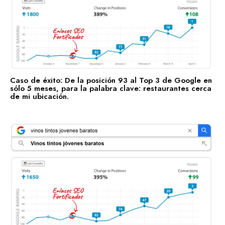
trabajando para posicionar tu negocio con nuestros Enlaces
SEO Fortificados!
Tecnologías de la Información
Software
Servicios Financieros
Caso de éxito: De la posición 93 al Top 3 de Google en
Marketing y Publicidad
sólo 5 meses, para la palabra clave: restaurantes cerca
de mi ubicación.
Cuidado de la Salud y Hospitales
Educación
Recursos Humanos
Construcción
Bienes Raíces
Contabilidad
Consultoría de Gestión
Manufactura y Producción