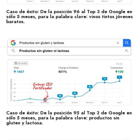
Telecomunicaciones
Caso de éxito: De la posición 96 al Top 3 de Google en
sólo 5 meses, para la palabra clave: vinos tintos jóvenes
Retail
baratos.
Ingeniería
Comunicación y Entretenimiento
Energía y Servicios Públicos
Alimentos y Bebidas
Transporte y Logística
Salud y Bienestar
Caso de éxito: De la posición 95 al Top 3 de Google en
sólo 5 meses, para la palabra clave: productos sin
gluten y lactosa.