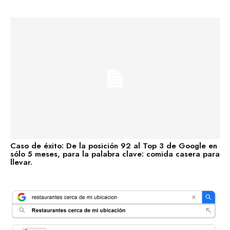
Concentramos la fuerza de +100 enlaces de alta autoridad
en un sólo enlace clave.
Enlaces fortificados
Caso de éxito: De la posición 92 al Top 3 de Google en
sólo 5 meses, para la palabra clave: comida casera para
Agendar cita
llevar.
Casos de Éxito
Descubre las categorías en las que ya estamos impulsando
su visibilidad. ¡Conoce en qué sectores ya estamos