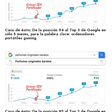
SEO Fortificados!
Tecnologías de la Información
Software
Servicios Financieros
Caso de éxito: De la posición 94 al Top 3 de Google en
sólo 5 meses, para la palabra clave: ordenadores
Marketing y Publicidad
portátiles gaming.
Cuidado de la Salud y Hospitales
Educación
Recursos Humanos
Construcción
Bienes Raíces
Contabilidad
Consultoría de Gestión
Manufactura y Producción
Caso de éxito: De la posición 95 al Top 3 de Google en