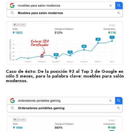
Concentramos la fuerza de +100 enlaces de alta autoridad
en un sólo enlace clave.
Caso de éxito: De la posición 93 al Top 3 de Google en
Enlaces fortificados
sólo 5 meses, para la palabra clave: muebles para salón
modernos.
Agendar cita
Casos de Éxito
Descubre las categorías en las que ya estamos impulsando
su visibilidad. ¡Conoce en qué sectores ya estamos
trabajando para posicionar tu negocio con nuestros Enlaces