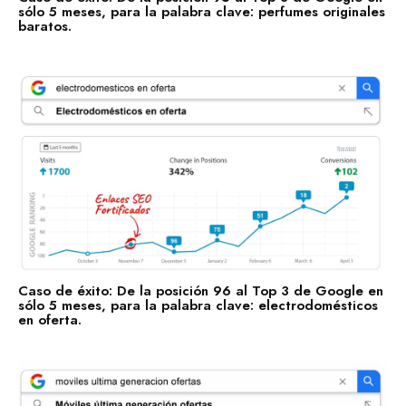
Telecomunicaciones
sólo 5 meses, para la palabra clave: perfumes originales
baratos.
Retail
Ingeniería
Comunicación y Entretenimiento
Energía y Servicios Públicos
Alimentos y Bebidas
Transporte y Logística
Salud y Bienestar
Caso de éxito: De la posición 96 al Top 3 de Google en
sólo 5 meses, para la palabra clave: electrodomésticos
en oferta.