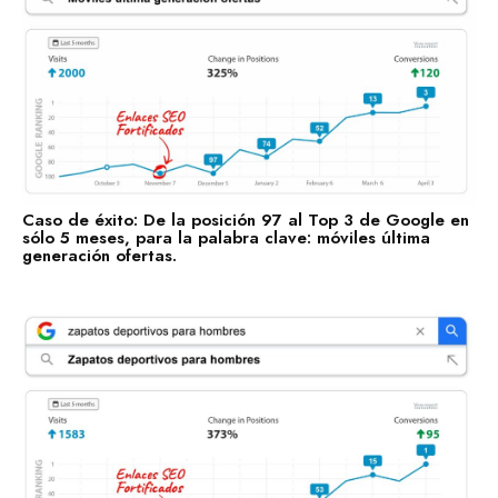
Enlaces Fortificados es un servicio Premium de Agencia
SEO IDEALATAM.
Nosotros
Reserva tu Consultoría Gratuita
Contacto
Caso de éxito: De la posición 97 al Top 3 de Google en
Marquemos tu Norte Juntos.
sólo 5 meses, para la palabra clave: móviles última
generación ofertas.
Estás a punto de sentarte a la mesa con gente que te
ayudará a marcar tu norte, con gente que sí sabe dónde
va.
Hablemos por WhatsApp