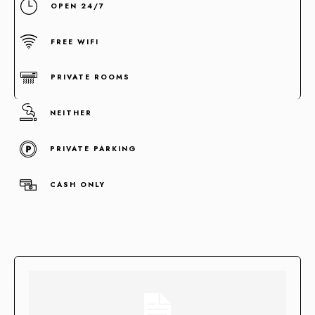
OPEN 24/7
FREE WIFI
PRIVATE ROOMS
NEITHER
Concentramos la fuerza de +100 enlaces de alta autoridad
en un sólo enlace clave.
PRIVATE PARKING
CASH ONLY
Enlaces fortificados
Agendar cita
Casos de Éxito
Descubre las categorías en las que ya estamos impulsando
su visibilidad. ¡Conoce en qué sectores ya estamos