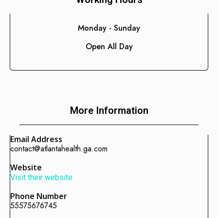
Manufactura y Producción
Telecomunicaciones
Monday - Sunday
Retail
Open All Day
Ingeniería
Comunicación y Entretenimiento
Energía y Servicios Públicos
Alimentos y Bebidas
More Information
Transporte y Logística
Salud y Bienestar
Email Address
contact@atlantahealth.ga.com
Website
Visit their website
Phone Number
55575676745