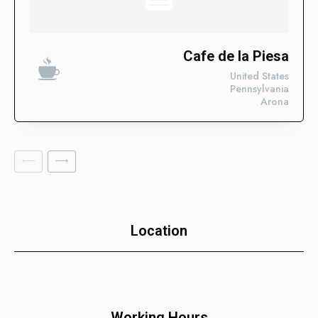
trabajando para posicionar tu negocio con nuestros Enlaces
SEO Fortificados!
Tecnologías de la Información
Cafe de la Piesa
United States
Software
Pennsylvania
Arona
Servicios Financieros
Marketing y Publicidad
Cuidado de la Salud y Hospitales
Educación
Recursos Humanos
Construcción
Location
Bienes Raíces
Contabilidad
Consultoría de Gestión
Working Hours