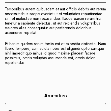
Temporibus autem quibusdam et aut officiis debitis aut rerum
necessitatibus saepe eveniet ut et voluptates repudiandae
sint et molestiae non recusandae. Itaque earum rerum hic
tenetur a sapiente delectus, ut aut reiciendis voluptatibus
maiores alias consequatur aut perferendis doloribus
asperiores repellat.
Et harum quidem rerum facilis est et expedita distinctio. Nam
libero tempore, cum soluta nobis est eligendi optio cumque
nihil impedit quo minus id quod maxime placeat facere
possimus, omnis voluptas assumenda est, omnis dolor
repellendus.
Amenities