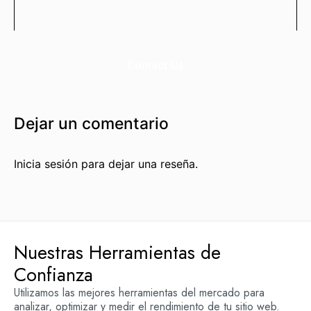
Enlaces Fortificados es un servicio Premium de Agencia
SEO IDEALATAM.
Contact Us
Nosotros
Reserva tu Consultoría Gratuita
Dejar un comentario
Contacto
Inicia sesión para dejar una reseña.
Marquemos tu Norte Juntos.
Estás a punto de sentarte a la mesa con gente que te
ayudará a marcar tu norte, con gente que sí sabe dónde
va.
Nuestras Herramientas de
Hablemos por WhatsApp
Confianza
Utilizamos las mejores herramientas del mercado para
analizar, optimizar y medir el rendimiento de tu sitio web.