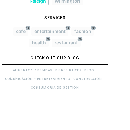
Raleigh
Wilmington
SERVICES
10
10
10
cafe
entertainment
fashion
10
10
health
restaurant
CHECK OUT OUR BLOG
ALIMENTOS Y BEBIDAS
BIENES RAÍCES
BLOG
COMUNICACIÓN Y ENTRETENIMIENTO
CONSTRUCCIÓN
CONSULTORÍA DE GESTIÓN
 +100 enlaces de alta autoridad en un sólo enlace