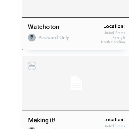
Location:
Watchoton
United States
Password Only
Raleigh
North Carolina
Location:
Making it!
United States