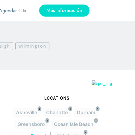
Más información
Agendar Cita
leigh
wilmington
LOCATIONS
3
4
4
Asheville
Charlotte
Durham
5
1
Greensboro
Ocean Isle Beach
4