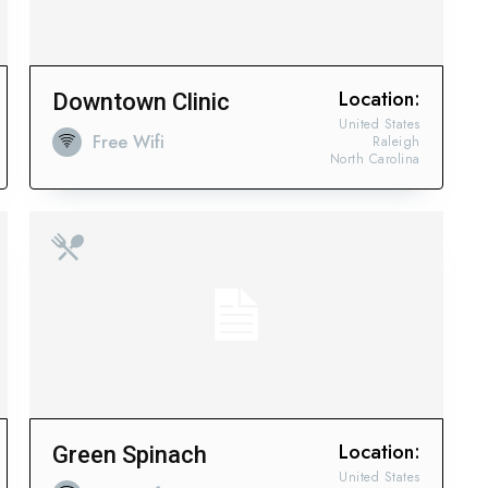
Location:
Downtown Clinic
United States
Free Wifi
Raleigh
North Carolina
Concentramos la fuerza de
clave.
Location:
Green Spinach
United States