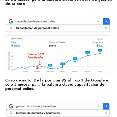
de talento.
Bienes Raíces
Contabilidad
Consultoría de Gestión
Manufactura y Producción
Telecomunicaciones
Retail
Ingeniería
Comunicación y Entretenimiento
Energía y Servicios Públicos
Caso de éxito: De la posición 92 al Top 3 de Google en
sólo 5 meses, para la palabra clave: capacitación de
Alimentos y Bebidas
personal online.
Transporte y Logística
Salud y Bienestar