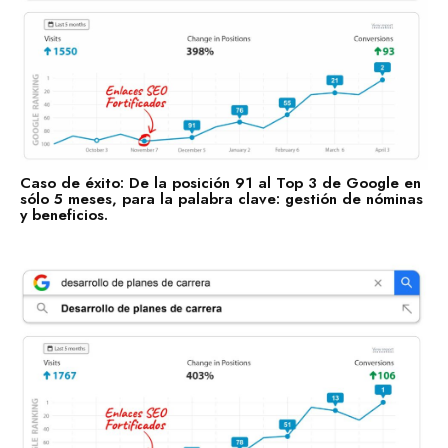
Enlaces Fortificados es un servicio Premium de Agencia
Caso de éxito: De la posición 91 al Top 3 de Google en
sólo 5 meses, para la palabra clave: gestión de nóminas
SEO IDEALATAM.
y beneficios.
Nosotros
Reserva tu Consultoría Gratuita
Contacto
Marquemos tu Norte Juntos.
Estás a punto de sentarte a la mesa con gente que te
ayudará a marcar tu norte, con gente que sí sabe dónde
va.