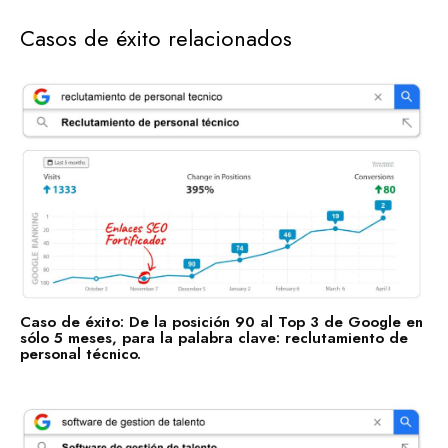
Casos de éxito relacionados
Enlaces fortificados
Agendar cita
Casos de Éxito
Descubre las categorías en las que ya estamos impulsando
su visibilidad. ¡Conoce en qué sectores ya estamos
trabajando para posicionar tu negocio con nuestros Enlaces
SEO Fortificados!
Tecnologías de la Información
Caso de éxito: De la posición 90 al Top 3 de Google en
Software
sólo 5 meses, para la palabra clave: reclutamiento de
personal técnico.
Servicios Financieros
Marketing y Publicidad
Cuidado de la Salud y Hospitales