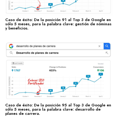
Transporte y Logística
Salud y Bienestar
Caso de éxito: De la posición 91 al Top 3 de Google en
sólo 5 meses, para la palabra clave: gestión de nóminas
y beneficios.
Enlaces Fortificados es un servicio Premium de Agencia
SEO IDEALATAM.
Nosotros
Reserva tu Consultoría Gratuita
Caso de éxito: De la posición 95 al Top 3 de Google en
sólo 5 meses, para la palabra clave: desarrollo de
Contacto
planes de carrera.