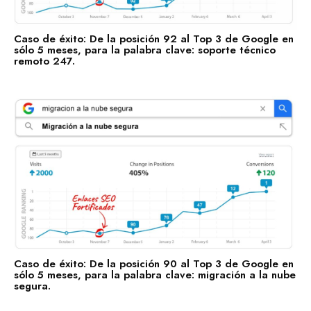
Casos de Éxito
Caso de éxito: De la posición 92 al Top 3 de Google en
Descubre las categorías en las que ya estamos impulsando
sólo 5 meses, para la palabra clave: soporte técnico
su visibilidad. ¡Conoce en qué sectores ya estamos
remoto 247.
trabajando para posicionar tu negocio con nuestros Enlaces
SEO Fortificados!
Tecnologías de la Información
Software
Servicios Financieros
Marketing y Publicidad
Cuidado de la Salud y Hospitales
Educación
Recursos Humanos
Caso de éxito: De la posición 90 al Top 3 de Google en
sólo 5 meses, para la palabra clave: migración a la nube
Construcción
segura.
Bienes Raíces