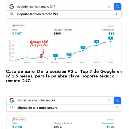
Enlaces fortificados
Agendar cita
Casos de Éxito
Descubre las categorías en las que ya estamos impulsando
su visibilidad. ¡Conoce en qué sectores ya estamos
trabajando para posicionar tu negocio con nuestros Enlaces
SEO Fortificados!
Caso de éxito: De la posición 92 al Top 3 de Google en
sólo 5 meses, para la palabra clave: soporte técnico
Tecnologías de la Información
remoto 247.
Software
Servicios Financieros
Marketing y Publicidad
Cuidado de la Salud y Hospitales
Educación