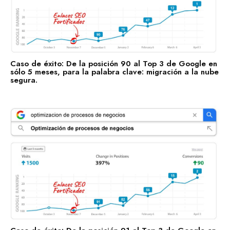
Recursos Humanos
Construcción
Bienes Raíces
Contabilidad
Caso de éxito: De la posición 90 al Top 3 de Google en
sólo 5 meses, para la palabra clave: migración a la nube
segura.
Consultoría de Gestión
Manufactura y Producción
Telecomunicaciones
Retail
Ingeniería
Comunicación y Entretenimiento
Energía y Servicios Públicos
Alimentos y Bebidas
Transporte y Logística