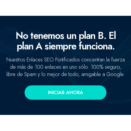
No tenemos un plan B. El
plan A siempre funciona.
Nuestros Enlaces SEO Fortificados concentran la fuerza
de más de 100 enlaces en uno sólo. 100% seguro,
Concentramos la fuerza de +100 enlaces de alta autoridad
libre de Spam y lo mejor de todo, amigable a Google.
en un sólo enlace clave.
INICIAR AHORA
Enlaces fortificados
Agendar cita