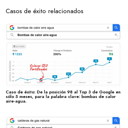
Casos de Éxito
Casos de éxito relacionados
Descubre las categorías en las que ya estamos impulsando
su visibilidad. ¡Conoce en qué sectores ya estamos
trabajando para posicionar tu negocio con nuestros Enlaces
SEO Fortificados!
Tecnologías de la Información
Software
Servicios Financieros
Marketing y Publicidad
Cuidado de la Salud y Hospitales
Educación
Caso de éxito: De la posición 98 al Top 3 de Google en
sólo 5 meses, para la palabra clave: bombas de calor
Recursos Humanos
aire-agua.
Construcción
Bienes Raíces
Contabilidad