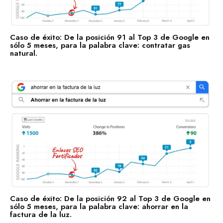
Caso de éxito: De la posición 91 al Top 3 de Google en
sólo 5 meses, para la palabra clave: contratar gas
natural.
Enlaces Fortificados es un servicio Premium de Agencia
SEO IDEALATAM.
Nosotros
Reserva tu Consultoría Gratuita
Contacto
Marquemos tu Norte Juntos.
Estás a punto de sentarte a la mesa con gente que te
ayudará a marcar tu norte, con gente que sí sabe dónde
va.
Caso de éxito: De la posición 92 al Top 3 de Google en
sólo 5 meses, para la palabra clave: ahorrar en la
factura de la luz.
Hablemos por WhatsApp