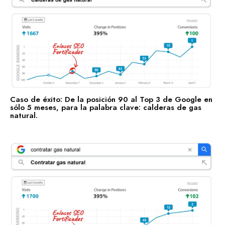
Consultoría de Gestión
Manufactura y Producción
Telecomunicaciones
Retail
Ingeniería
Caso de éxito: De la posición 90 al Top 3 de Google en
Comunicación y Entretenimiento
sólo 5 meses, para la palabra clave: calderas de gas
natural.
Energía y Servicios Públicos
Alimentos y Bebidas
Transporte y Logística
Salud y Bienestar