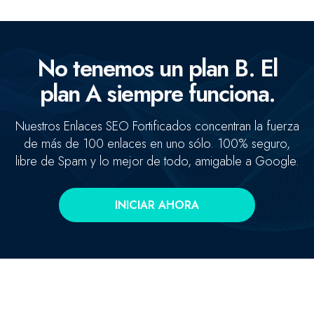
No tenemos un plan B. El
plan A siempre funciona.
Nuestros Enlaces SEO Fortificados concentran la fuerza
de más de 100 enlaces en uno sólo. 100% seguro,
libre de Spam y lo mejor de todo, amigable a Google.
Concentramos la fuerza de +100 enlaces de alta autoridad
en un sólo enlace clave.
INICIAR AHORA
Enlaces fortificados
Agendar cita
Casos de Éxito