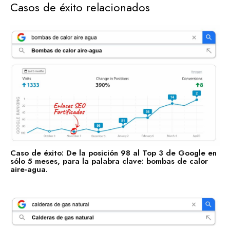
Casos de éxito relacionados
Descubre las categorías en las que ya estamos impulsando
su visibilidad. ¡Conoce en qué sectores ya estamos
trabajando para posicionar tu negocio con nuestros Enlaces
SEO Fortificados!
Tecnologías de la Información
Software
Servicios Financieros
Marketing y Publicidad
Cuidado de la Salud y Hospitales
Educación
Caso de éxito: De la posición 98 al Top 3 de Google en
sólo 5 meses, para la palabra clave: bombas de calor
aire-agua.
Recursos Humanos
Construcción
Bienes Raíces
Contabilidad