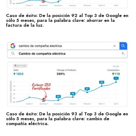
Caso de éxito: De la posición 92 al Top 3 de Google en
sólo 5 meses, para la palabra clave: ahorrar en la
factura de la luz.
Enlaces Fortificados es un servicio Premium de Agencia
SEO IDEALATAM.
Nosotros
Reserva tu Consultoría Gratuita
Contacto
Marquemos tu Norte Juntos.
Estás a punto de sentarte a la mesa con gente que te
ayudará a marcar tu norte, con gente que sí sabe dónde
va.
Caso de éxito: De la posición 93 al Top 3 de Google en
sólo 5 meses, para la palabra clave: cambio de
compañía eléctrica.
Hablemos por WhatsApp