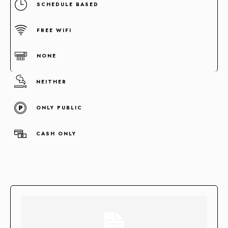
SCHEDULE BASED
FREE WIFI
NONE
NEITHER
ONLY PUBLIC
Concentramos la fuerza de +100 enlaces de alta autoridad
en un sólo enlace clave.
CASH ONLY
Enlaces fortificados
Agendar cita
Casos de Éxito