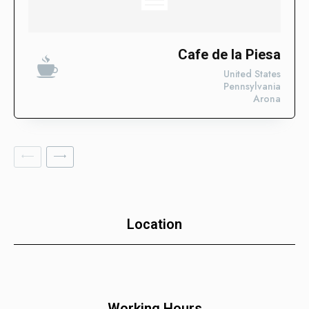
Descubre las categorías en las que ya estamos impulsando
su visibilidad. ¡Conoce en qué sectores ya estamos
trabajando para posicionar tu negocio con nuestros Enlaces
SEO Fortificados!
Cafe de la Piesa
United States
Tecnologías de la Información
Pennsylvania
Arona
Software
Servicios Financieros
Marketing y Publicidad
Cuidado de la Salud y Hospitales
Educación
Recursos Humanos
Location
Construcción
Bienes Raíces
Contabilidad
Working Hours