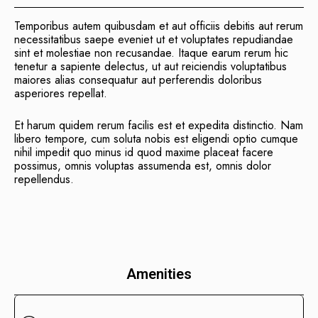
Temporibus autem quibusdam et aut officiis debitis aut rerum
necessitatibus saepe eveniet ut et voluptates repudiandae
sint et molestiae non recusandae. Itaque earum rerum hic
tenetur a sapiente delectus, ut aut reiciendis voluptatibus
maiores alias consequatur aut perferendis doloribus
asperiores repellat.
Et harum quidem rerum facilis est et expedita distinctio. Nam
libero tempore, cum soluta nobis est eligendi optio cumque
nihil impedit quo minus id quod maxime placeat facere
possimus, omnis voluptas assumenda est, omnis dolor
repellendus.
Amenities