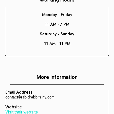
Consultoría de Gestión
Manufactura y Producción
Monday - Friday
Telecomunicaciones
11 AM - 7 PM
Retail
Saturday - Sunday
Ingeniería
11 AM - 11 PM
Comunicación y Entretenimiento
Energía y Servicios Públicos
Alimentos y Bebidas
Transporte y Logística
More Information
Salud y Bienestar
Email Address
contact@rabidrabbits.ny.com
Website
Visit their website