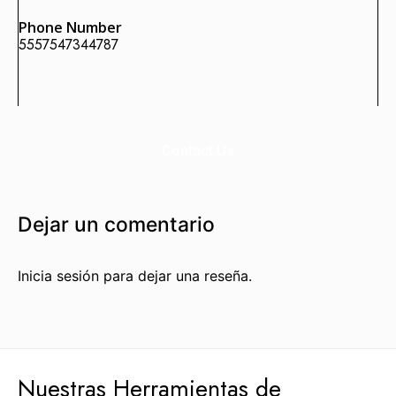
Phone Number
5557547344787
Enlaces Fortificados es un servicio Premium de Agencia
SEO IDEALATAM.
Nosotros
Contact Us
Reserva tu Consultoría Gratuita
Contacto
Dejar un comentario
Marquemos tu Norte Juntos.
Inicia sesión para dejar una reseña.
Estás a punto de sentarte a la mesa con gente que te
ayudará a marcar tu norte, con gente que sí sabe dónde
va.
Hablemos por WhatsApp
Nuestras Herramientas de