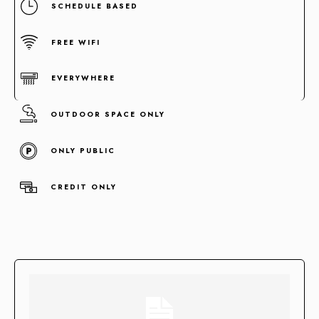
SCHEDULE BASED
FREE WIFI
EVERYWHERE
OUTDOOR SPACE ONLY
ONLY PUBLIC
Concentramos la fuerza de +100 enlaces de alta autoridad
en un sólo enlace clave.
CREDIT ONLY
Enlaces fortificados
Agendar cita
Casos de Éxito