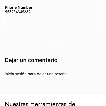
Phone Number
555234345362
Enlaces Fortificados es un servicio Premium de Agencia
SEO IDEALATAM.
Nosotros
Contact Us
Reserva tu Consultoría Gratuita
Contacto
Dejar un comentario
Marquemos tu Norte Juntos.
Inicia sesión para dejar una reseña.
Estás a punto de sentarte a la mesa con gente que te
ayudará a marcar tu norte, con gente que sí sabe dónde
va.
Hablemos por WhatsApp
Nuestras Herramientas de