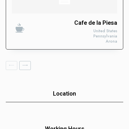
Descubre las categorías en las que ya estamos impulsando
su visibilidad. ¡Conoce en qué sectores ya estamos
trabajando para posicionar tu negocio con nuestros Enlaces
SEO Fortificados!
Cafe de la Piesa
United States
Tecnologías de la Información
Pennsylvania
Arona
Software
Servicios Financieros
Marketing y Publicidad
Cuidado de la Salud y Hospitales
Educación
Recursos Humanos
Location
Construcción
Bienes Raíces
Contabilidad
Working Hours