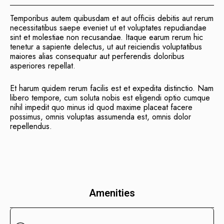
Temporibus autem quibusdam et aut officiis debitis aut rerum
necessitatibus saepe eveniet ut et voluptates repudiandae
sint et molestiae non recusandae. Itaque earum rerum hic
tenetur a sapiente delectus, ut aut reiciendis voluptatibus
maiores alias consequatur aut perferendis doloribus
asperiores repellat.
Et harum quidem rerum facilis est et expedita distinctio. Nam
libero tempore, cum soluta nobis est eligendi optio cumque
nihil impedit quo minus id quod maxime placeat facere
possimus, omnis voluptas assumenda est, omnis dolor
repellendus.
Amenities