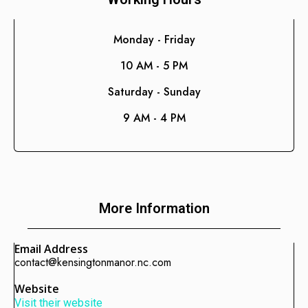
Consultoría de Gestión
Manufactura y Producción
Monday - Friday
Telecomunicaciones
10 AM - 5 PM
Retail
Saturday - Sunday
Ingeniería
9 AM - 4 PM
Comunicación y Entretenimiento
Energía y Servicios Públicos
Alimentos y Bebidas
Transporte y Logística
More Information
Salud y Bienestar
Email Address
contact@kensingtonmanor.nc.com
Website
Visit their website