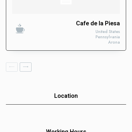
Descubre las categorías en las que ya estamos impulsando
su visibilidad. ¡Conoce en qué sectores ya estamos
trabajando para posicionar tu negocio con nuestros Enlaces
SEO Fortificados!
Cafe de la Piesa
United States
Tecnologías de la Información
Pennsylvania
Arona
Software
Servicios Financieros
Marketing y Publicidad
Cuidado de la Salud y Hospitales
Educación
Recursos Humanos
Location
Construcción
Bienes Raíces
Contabilidad
Working Hours