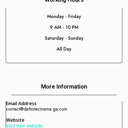
Consultoría de Gestión
Manufactura y Producción
Monday - Friday
Telecomunicaciones
9 AM - 10 PM
Retail
Saturday - Sunday
Ingeniería
All Day
Comunicación y Entretenimiento
Energía y Servicios Públicos
Alimentos y Bebidas
Transporte y Logística
More Information
Salud y Bienestar
Email Address
contact@definitecinema.ga.com
Website
Visit their website