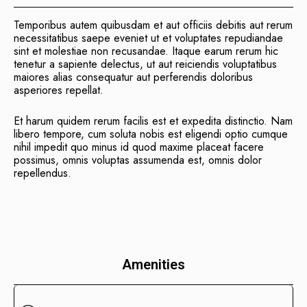
Temporibus autem quibusdam et aut officiis debitis aut rerum
necessitatibus saepe eveniet ut et voluptates repudiandae
sint et molestiae non recusandae. Itaque earum rerum hic
tenetur a sapiente delectus, ut aut reiciendis voluptatibus
maiores alias consequatur aut perferendis doloribus
asperiores repellat.
Et harum quidem rerum facilis est et expedita distinctio. Nam
libero tempore, cum soluta nobis est eligendi optio cumque
nihil impedit quo minus id quod maxime placeat facere
possimus, omnis voluptas assumenda est, omnis dolor
repellendus.
Amenities