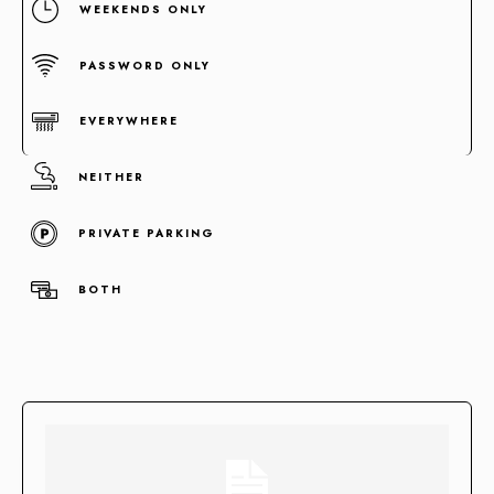
WEEKENDS ONLY
PASSWORD ONLY
EVERYWHERE
NEITHER
PRIVATE PARKING
Concentramos la fuerza de +100 enlaces de alta autoridad
en un sólo enlace clave.
BOTH
Enlaces fortificados
Agendar cita
Casos de Éxito