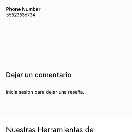
Phone Number
55523536734
Enlaces Fortificados es un servicio Premium de Agencia
SEO IDEALATAM.
Nosotros
Contact Us
Reserva tu Consultoría Gratuita
Contacto
Dejar un comentario
Marquemos tu Norte Juntos.
Inicia sesión para dejar una reseña.
Estás a punto de sentarte a la mesa con gente que te
ayudará a marcar tu norte, con gente que sí sabe dónde
va.
Hablemos por WhatsApp
Nuestras Herramientas de