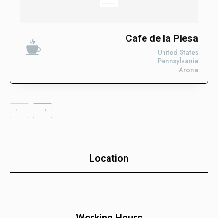
Descubre las categorías en las que ya estamos impulsando
su visibilidad. ¡Conoce en qué sectores ya estamos
trabajando para posicionar tu negocio con nuestros Enlaces
SEO Fortificados!
Cafe de la Piesa
United States
Tecnologías de la Información
Pennsylvania
Arona
Software
Servicios Financieros
Marketing y Publicidad
Cuidado de la Salud y Hospitales
Educación
Recursos Humanos
Location
Construcción
Bienes Raíces
Contabilidad
Working Hours