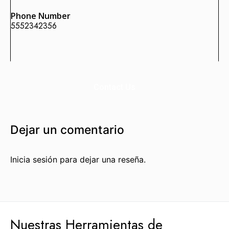
Phone Number
5552342356
Enlaces Fortificados es un servicio Premium de Agencia
SEO IDEALATAM.
Nosotros
Contact Us
Reserva tu Consultoría Gratuita
Contacto
Dejar un comentario
Marquemos tu Norte Juntos.
Inicia sesión para dejar una reseña.
Estás a punto de sentarte a la mesa con gente que te
ayudará a marcar tu norte, con gente que sí sabe dónde
va.
Hablemos por WhatsApp
Nuestras Herramientas de