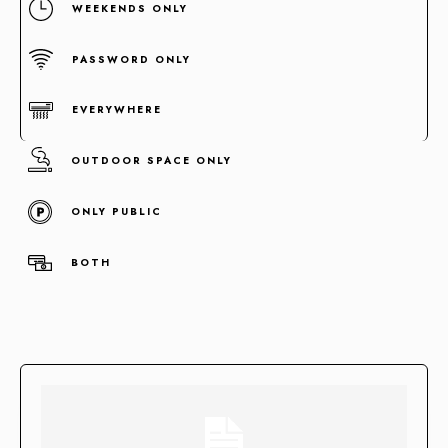
WEEKENDS ONLY
PASSWORD ONLY
EVERYWHERE
OUTDOOR SPACE ONLY
ONLY PUBLIC
Concentramos la fuerza de +100 enlaces de alta autoridad
en un sólo enlace clave.
BOTH
Enlaces fortificados
Agendar cita
Casos de Éxito