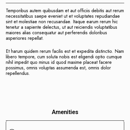
Temporibus autem quibusdam et aut officiis debitis aut rerum
necessitatibus saepe eveniet ut et voluptates repudiandae
sint et molestiae non recusandae. Itaque earum rerum hic
tenetur a sapiente delectus, ut aut reiciendis voluptatibus
maiores alias consequatur aut perferendis doloribus
asperiores repellat.
Et harum quidem rerum facilis est et expedita distinctio. Nam
libero tempore, cum soluta nobis est eligendi optio cumque
nihil impedit quo minus id quod maxime placeat facere
possimus, omnis voluptas assumenda est, omnis dolor
repellendus.
Amenities