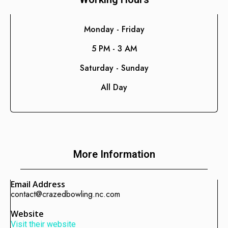
Consultoría de Gestión
Manufactura y Producción
Monday - Friday
Telecomunicaciones
5 PM - 3 AM
Retail
Saturday - Sunday
Ingeniería
All Day
Comunicación y Entretenimiento
Energía y Servicios Públicos
Alimentos y Bebidas
Transporte y Logística
More Information
Salud y Bienestar
Email Address
contact@crazedbowling.nc.com
Website
Visit their website