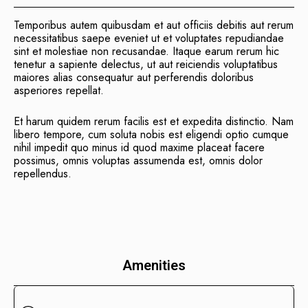
Temporibus autem quibusdam et aut officiis debitis aut rerum
necessitatibus saepe eveniet ut et voluptates repudiandae
sint et molestiae non recusandae. Itaque earum rerum hic
tenetur a sapiente delectus, ut aut reiciendis voluptatibus
maiores alias consequatur aut perferendis doloribus
asperiores repellat.
Et harum quidem rerum facilis est et expedita distinctio. Nam
libero tempore, cum soluta nobis est eligendi optio cumque
nihil impedit quo minus id quod maxime placeat facere
possimus, omnis voluptas assumenda est, omnis dolor
repellendus.
Amenities