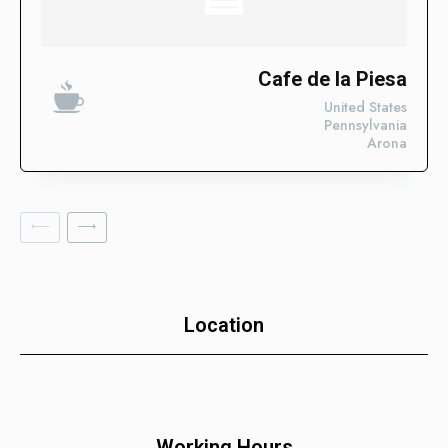
Casos de Éxito
Descubre las categorías en las que ya estamos impulsando
su visibilidad. ¡Conoce en qué sectores ya estamos
Cafe de la Piesa
trabajando para posicionar tu negocio con nuestros Enlaces
United States
SEO Fortificados!
Pennsylvania
Arona
Tecnologías de la Información
Software
Servicios Financieros
Marketing y Publicidad
Cuidado de la Salud y Hospitales
Location
Educación
Recursos Humanos
Construcción
Bienes Raíces
Working Hours