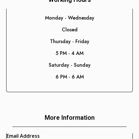
Contabilidad
Consultoría de Gestión
Monday - Wednesday
Manufactura y Producción
Closed
Telecomunicaciones
Thursday - Friday
Retail
5 PM - 4 AM
Ingeniería
Saturday - Sunday
Comunicación y Entretenimiento
6 PM - 6 AM
Energía y Servicios Públicos
Alimentos y Bebidas
Transporte y Logística
Salud y Bienestar
More Information
Email Address