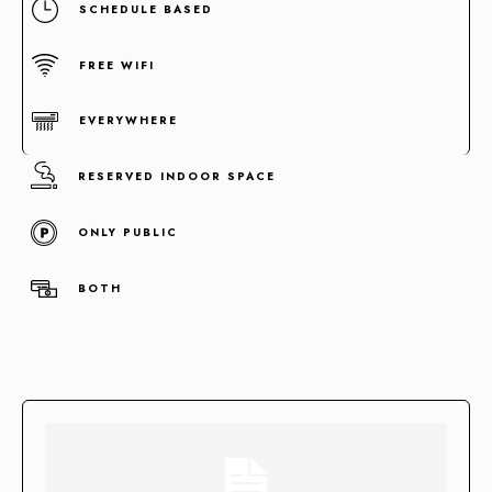
SCHEDULE BASED
FREE WIFI
EVERYWHERE
RESERVED INDOOR SPACE
ONLY PUBLIC
Concentramos la fuerza de +100 enlaces de alta autoridad
BOTH
en un sólo enlace clave.
Enlaces fortificados
Agendar cita