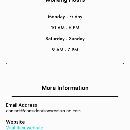
Consultoría de Gestión
Manufactura y Producción
Monday - Friday
Telecomunicaciones
10 AM - 5 PM
Retail
Saturday - Sunday
Ingeniería
9 AM - 7 PM
Comunicación y Entretenimiento
Energía y Servicios Públicos
Alimentos y Bebidas
Transporte y Logística
More Information
Salud y Bienestar
Email Address
contact@considerationsremain.nc.com
Website
Visit their website