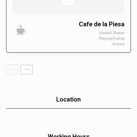
Descubre las categorías en las que ya estamos impulsando
su visibilidad. ¡Conoce en qué sectores ya estamos
trabajando para posicionar tu negocio con nuestros Enlaces
SEO Fortificados!
Cafe de la Piesa
United States
Tecnologías de la Información
Pennsylvania
Arona
Software
Servicios Financieros
Marketing y Publicidad
Cuidado de la Salud y Hospitales
Educación
Recursos Humanos
Location
Construcción
Bienes Raíces
Contabilidad
Working Hours