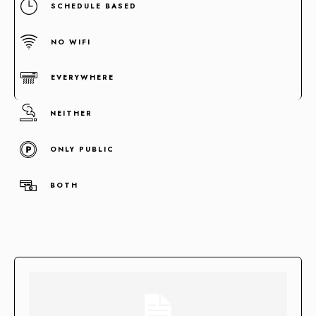
SCHEDULE BASED
NO WIFI
EVERYWHERE
NEITHER
ONLY PUBLIC
Concentramos la fuerza de +100 enlaces de alta autoridad
en un sólo enlace clave.
BOTH
Enlaces fortificados
Agendar cita
Casos de Éxito