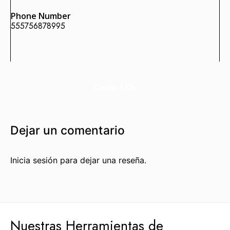
Phone Number
555756878995
Enlaces Fortificados es un servicio Premium de Agencia
SEO IDEALATAM.
Nosotros
Contact Us
Reserva tu Consultoría Gratuita
Contacto
Dejar un comentario
Marquemos tu Norte Juntos.
Inicia sesión para dejar una reseña.
Estás a punto de sentarte a la mesa con gente que te
ayudará a marcar tu norte, con gente que sí sabe dónde
va.
Hablemos por WhatsApp
Nuestras Herramientas de