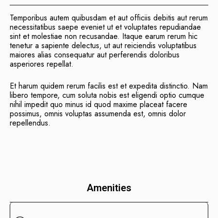
Temporibus autem quibusdam et aut officiis debitis aut rerum
necessitatibus saepe eveniet ut et voluptates repudiandae
sint et molestiae non recusandae. Itaque earum rerum hic
tenetur a sapiente delectus, ut aut reiciendis voluptatibus
maiores alias consequatur aut perferendis doloribus
asperiores repellat.
Et harum quidem rerum facilis est et expedita distinctio. Nam
libero tempore, cum soluta nobis est eligendi optio cumque
nihil impedit quo minus id quod maxime placeat facere
possimus, omnis voluptas assumenda est, omnis dolor
repellendus.
Amenities