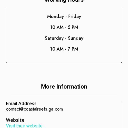
Consultoría de Gestión
Manufactura y Producción
Monday - Friday
Telecomunicaciones
10 AM - 5 PM
Retail
Saturday - Sunday
Ingeniería
10 AM - 7 PM
Comunicación y Entretenimiento
Energía y Servicios Públicos
Alimentos y Bebidas
Transporte y Logística
More Information
Salud y Bienestar
Email Address
contact@coastalreefs.ga.com
Website
Visit their website