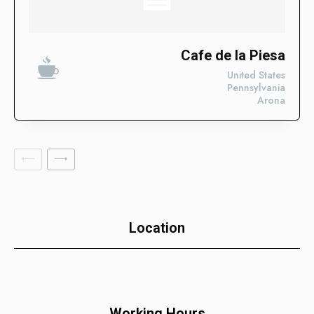
Descubre las categorías en las que ya estamos impulsando
su visibilidad. ¡Conoce en qué sectores ya estamos
trabajando para posicionar tu negocio con nuestros Enlaces
SEO Fortificados!
Cafe de la Piesa
United States
Tecnologías de la Información
Pennsylvania
Arona
Software
Servicios Financieros
Marketing y Publicidad
Cuidado de la Salud y Hospitales
Educación
Recursos Humanos
Location
Construcción
Bienes Raíces
Contabilidad
Working Hours