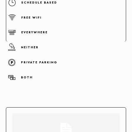
SCHEDULE BASED
FREE WIFI
EVERYWHERE
NEITHER
PRIVATE PARKING
Concentramos la fuerza de +100 enlaces de alta autoridad
en un sólo enlace clave.
BOTH
Enlaces fortificados
Agendar cita
Casos de Éxito