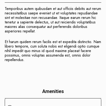
Temporibus autem quibusdam et aut officiis debitis aut rerum
necessitatibus saepe eveniet ut et voluptates repudiandae
sint et molestiae non recusandae. Itaque earum rerum hic
tenetur a sapiente delectus, ut aut reiciendis voluptatibus
maiores alias consequatur aut perferendis doloribus
asperiores repellat.
Et harum quidem rerum facilis est et expedita distinctio. Nam
libero tempore, cum soluta nobis est eligendi optio cumque
nihil impedit quo minus id quod maxime placeat facere
possimus, omnis voluptas assumenda est, omnis dolor
repellendus.
Amenities