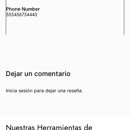
Phone Number
555456734443
Enlaces Fortificados es un servicio Premium de Agencia
SEO IDEALATAM.
Nosotros
Contact Us
Reserva tu Consultoría Gratuita
Contacto
Dejar un comentario
Marquemos tu Norte Juntos.
Inicia sesión para dejar una reseña.
Estás a punto de sentarte a la mesa con gente que te
ayudará a marcar tu norte, con gente que sí sabe dónde
va.
Hablemos por WhatsApp
Nuestras Herramientas de