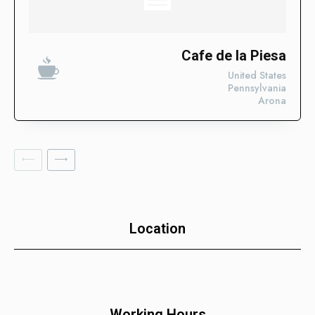
Casos de Éxito
Descubre las categorías en las que ya estamos impulsando
su visibilidad. ¡Conoce en qué sectores ya estamos
Cafe de la Piesa
trabajando para posicionar tu negocio con nuestros Enlaces
United States
SEO Fortificados!
Pennsylvania
Arona
Tecnologías de la Información
Software
Servicios Financieros
Marketing y Publicidad
Cuidado de la Salud y Hospitales
Location
Educación
Recursos Humanos
Construcción
Bienes Raíces
Working Hours