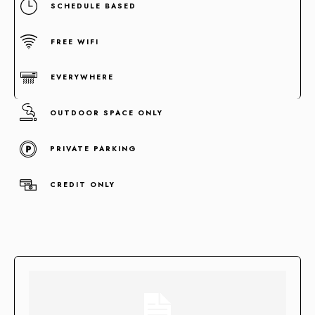
SCHEDULE BASED
FREE WIFI
EVERYWHERE
OUTDOOR SPACE ONLY
PRIVATE PARKING
Concentramos la fuerza de +100 enlaces de alta autoridad
CREDIT ONLY
en un sólo enlace clave.
Enlaces fortificados
Agendar cita