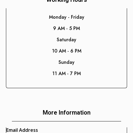
Contabilidad
Consultoría de Gestión
Monday - Friday
Manufactura y Producción
9 AM - 5 PM
Telecomunicaciones
Saturday
Retail
10 AM - 6 PM
Ingeniería
Sunday
Comunicación y Entretenimiento
11 AM - 7 PM
Energía y Servicios Públicos
Alimentos y Bebidas
Transporte y Logística
Salud y Bienestar
More Information
Email Address