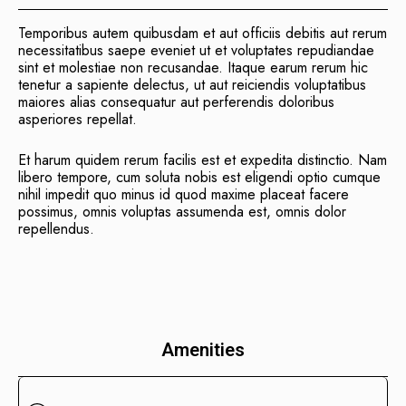
Temporibus autem quibusdam et aut officiis debitis aut rerum
necessitatibus saepe eveniet ut et voluptates repudiandae
sint et molestiae non recusandae. Itaque earum rerum hic
tenetur a sapiente delectus, ut aut reiciendis voluptatibus
maiores alias consequatur aut perferendis doloribus
asperiores repellat.
Et harum quidem rerum facilis est et expedita distinctio. Nam
libero tempore, cum soluta nobis est eligendi optio cumque
nihil impedit quo minus id quod maxime placeat facere
possimus, omnis voluptas assumenda est, omnis dolor
repellendus.
Amenities