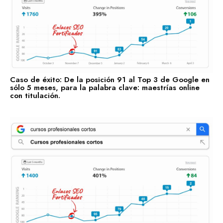
trabajando para posicionar tu negocio con nuestros Enlaces
SEO Fortificados!
Tecnologías de la Información
Software
Servicios Financieros
Caso de éxito: De la posición 91 al Top 3 de Google en
sólo 5 meses, para la palabra clave: maestrías online
Marketing y Publicidad
con titulación.
Cuidado de la Salud y Hospitales
Educación
Recursos Humanos
Construcción
Bienes Raíces
Contabilidad
Consultoría de Gestión