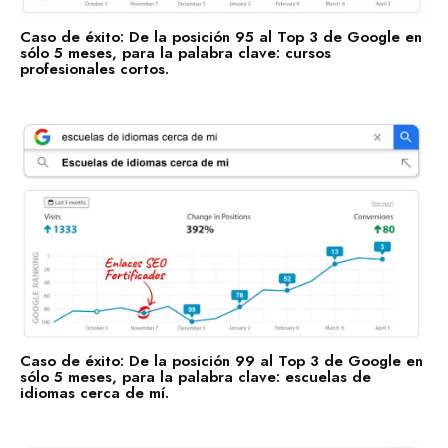
Manufactura y Producción
Caso de éxito: De la posición 95 al Top 3 de Google en
Telecomunicaciones
sólo 5 meses, para la palabra clave: cursos
profesionales cortos.
Retail
Ingeniería
Comunicación y Entretenimiento
Energía y Servicios Públicos
Alimentos y Bebidas
Transporte y Logística
Salud y Bienestar
Caso de éxito: De la posición 99 al Top 3 de Google en
sólo 5 meses, para la palabra clave: escuelas de
idiomas cerca de mí.