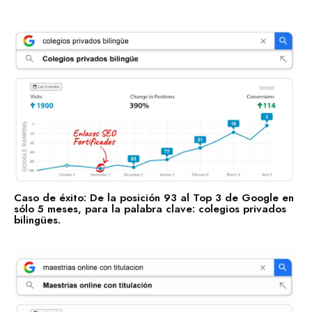
Concentramos la fuerza de +100 enlaces de alta autoridad
en un sólo enlace clave.
Enlaces fortificados
Caso de éxito: De la posición 93 al Top 3 de Google en
sólo 5 meses, para la palabra clave: colegios privados
bilingües.
Agendar cita
Casos de Éxito
Descubre las categorías en las que ya estamos impulsando
su visibilidad. ¡Conoce en qué sectores ya estamos