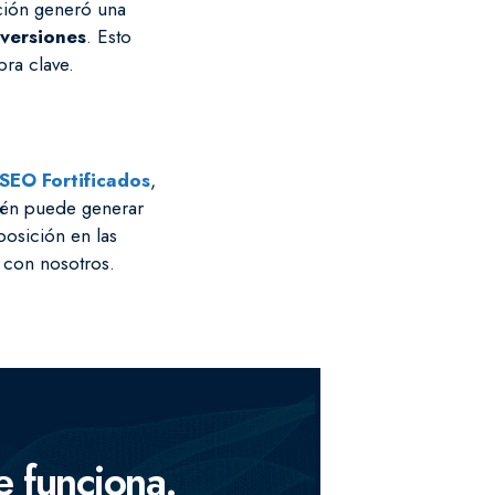
ción generó una
versiones
. Esto
ra clave.
 SEO Fortificados
,
bién puede generar
posición en las
 con nosotros.
 +100 enlaces de alta autoridad en un sólo enlace
e funciona.