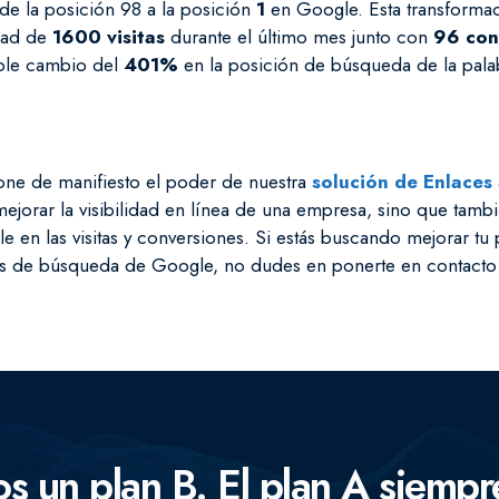
de la posición 98 a la posición
1
en Google. Esta transforma
dad de
1600 visitas
durante el último mes junto con
96 con
íble cambio del
401%
en la posición de búsqueda de la palab
one de manifiesto el poder de nuestra
solución de Enlaces
ejorar la visibilidad en línea de una empresa, sino que tam
e en las visitas y conversiones. Si estás buscando mejorar tu 
os de búsqueda de Google, no dudes en ponerte en contacto
Concentramos la fuerza de
clave.
 un plan B. El plan A siempr