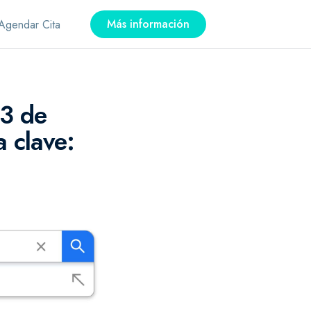
Más información
Agendar Cita
 3 de
 clave: