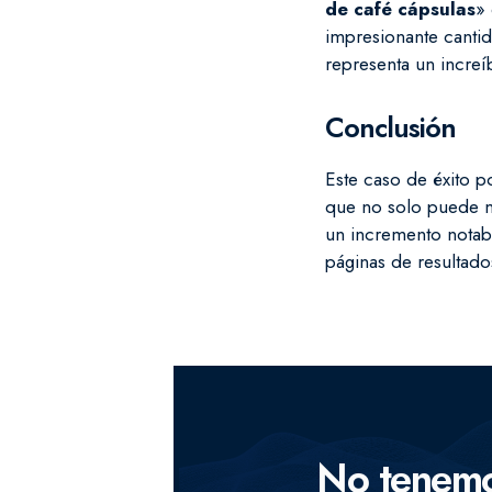
de café cápsulas
» 
impresionante canti
representa un incre
Conclusión
Este caso de éxito p
que no solo puede m
un incremento notabl
páginas de resultad
No tenemos