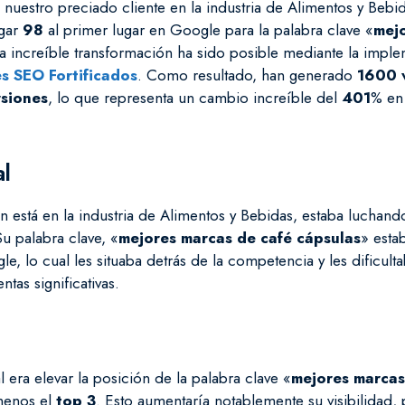
 nuestro preciado cliente en la industria de Alimentos y Bebi
ugar
98
al primer lugar en Google para la palabra clave «
mej
ta increíble transformación ha sido posible mediante la impl
s SEO Fortificados
. Como resultado, han generado
1600 v
siones
, lo que representa un cambio increíble del
401
% en
al
en está en la industria de Alimentos y Bebidas, estaba luchan
Su palabra clave, «
mejores marcas de café cápsulas
» esta
e, lo cual les situaba detrás de la competencia y les dificult
ntas significativas.
l era elevar la posición de la palabra clave «
mejores marcas
menos el
top 3
. Esto aumentaría notablemente su visibilidad,