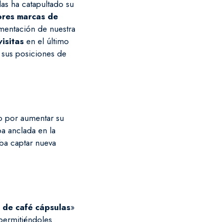
das ha catapultado su
ores marcas de
ementación de nuestra
isitas
en el último
 sus posiciones de
do por aumentar su
ba anclada en la
aba captar nueva
 de café cápsulas
»
 permitiéndoles