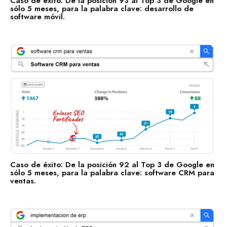
Caso de éxito: De la posición 93 al Top 3 de Google en
sólo 5 meses, para la palabra clave: desarrollo de
Salud y Bienestar
software móvil.
Enlaces Fortificados es un servicio Premium de Agencia
SEO IDEALATAM.
Nosotros
Caso de éxito: De la posición 92 al Top 3 de Google en
sólo 5 meses, para la palabra clave: software CRM para
Reserva tu Consultoría Gratuita
ventas.
Contacto
Marquemos tu Norte Juntos.