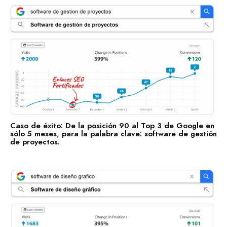
Enlaces fortificados
Agendar cita
Casos de Éxito
Descubre las categorías en las que ya estamos impulsando
su visibilidad. ¡Conoce en qué sectores ya estamos
trabajando para posicionar tu negocio con nuestros Enlaces
SEO Fortificados!
Caso de éxito: De la posición 90 al Top 3 de Google en
sólo 5 meses, para la palabra clave: software de gestión
Tecnologías de la Información
de proyectos.
Software
Servicios Financieros
Marketing y Publicidad
Cuidado de la Salud y Hospitales
Educación