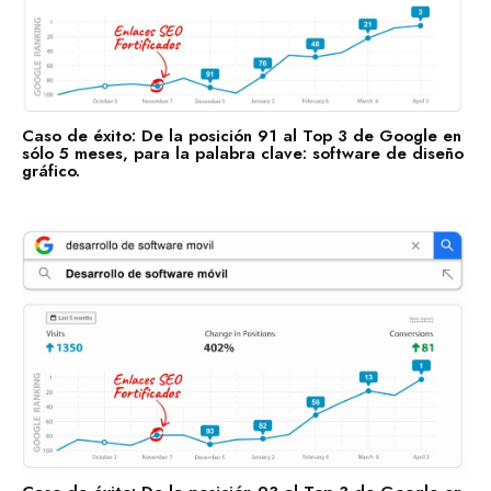
Recursos Humanos
Construcción
Bienes Raíces
Contabilidad
Caso de éxito: De la posición 91 al Top 3 de Google en
sólo 5 meses, para la palabra clave: software de diseño
gráfico.
Consultoría de Gestión
Manufactura y Producción
Telecomunicaciones
Retail
Ingeniería
Comunicación y Entretenimiento
Energía y Servicios Públicos
Alimentos y Bebidas
Transporte y Logística