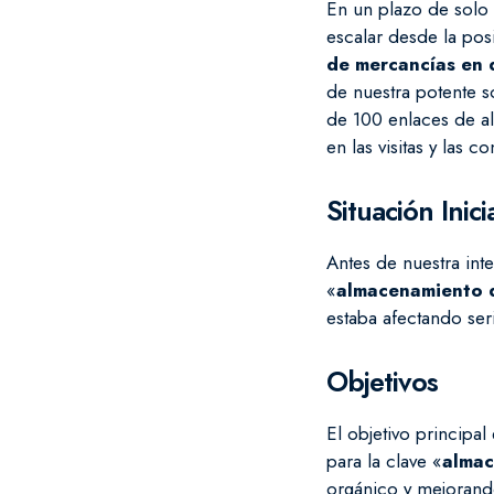
En un plazo de solo 
escalar desde la po
de mercancías en 
de nuestra potente 
de 100 enlaces de al
en las visitas y las c
Situación Inici
Antes de nuestra int
«
almacenamiento 
estaba afectando seri
Objetivos
El objetivo principa
para la clave «
almac
orgánico y mejorand