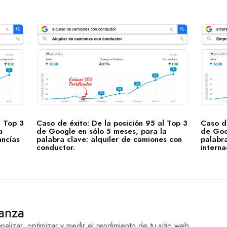
l Top 3
Caso de éxito: De la posición 95 al Top 3
Caso de
a
de Google en sólo 5 meses, para la
de Goo
ancías
palabra clave: alquiler de camiones con
palabr
conductor.
interna
anza
alizar, optimizar y medir el rendimiento de tu sitio web.