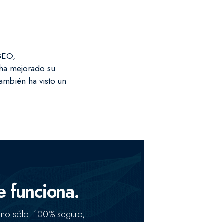
 SEO,
 ha mejorado su
también ha visto un
 +100 enlaces de alta autoridad en un sólo enlace
e funciona.
 uno sólo. 100% seguro,