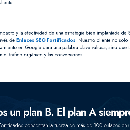
liente.
 impacto y la efectividad de una estrategia bien implantada de
ravés de
Enlaces SEO Fortificados
. Nuestro cliente no solo
onamiento en Google para una palabra clave valiosa, sino que 
 el tráfico orgánico y las conversiones.
Concentramos la fuerza de
clave.
 un plan B. El plan A siempr
ortificados concentran la fuerza de más de 100 enlaces en