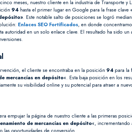
cinco meses, nuestro cliente en la industria de Transporte y L
sición
94
hasta el primer lugar en Google para la frase clave 
depósito»
. Este notable salto de posiciones se logró media
solución:
Enlaces SEO Fortificados
, en donde concentramos
ta autoridad en un solo enlace clave. El resultado ha sido un 
onversiones.
al
ervención, el cliente se encontraba en la posición
94
para la 
de mercancías en depósito
«. Esta baja posición en los re
amente su visibilidad online y su potencial para atraer a nuevo
l era empujar la página de nuestro cliente a las primeras pos
enamiento de mercancías en depósito
«, incrementando a
o las oportunidades de conversión.