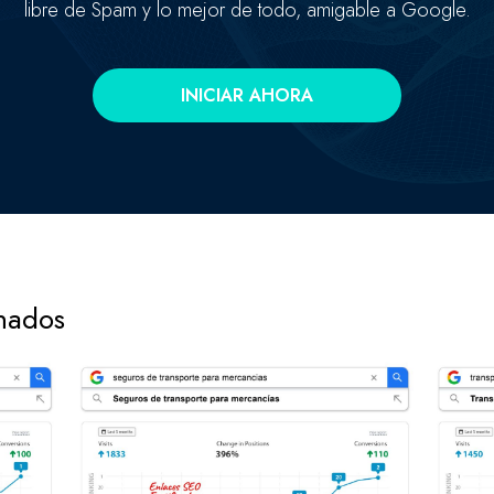
libre de Spam y lo mejor de todo, amigable a Google.
INICIAR AHORA
onados