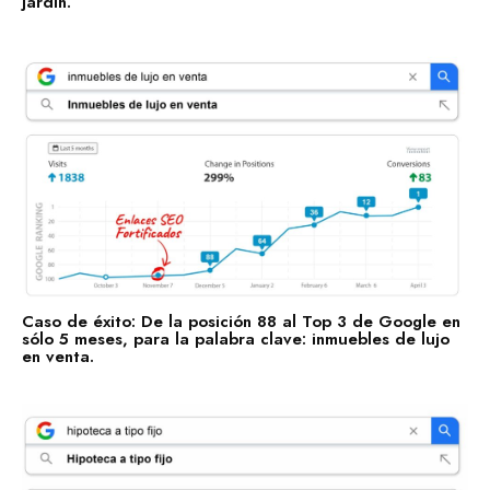
jardín.
Cuidado de la Salud y Hospitales
Educación
Recursos Humanos
Construcción
Bienes Raíces
Contabilidad
Consultoría de Gestión
Manufactura y Producción
Caso de éxito: De la posición 88 al Top 3 de Google en
Telecomunicaciones
sólo 5 meses, para la palabra clave: inmuebles de lujo
en venta.
Retail
Ingeniería
Comunicación y Entretenimiento
Energía y Servicios Públicos