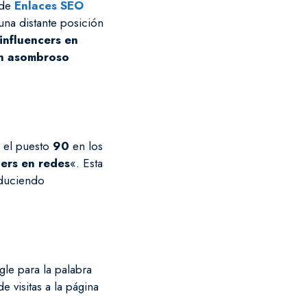
 de
Enlaces SEO
 una distante posición
influencers en
un asombroso
 el puesto
90
en los
cers en redes
«. Esta
reduciendo
gle para la palabra
 visitas a la página