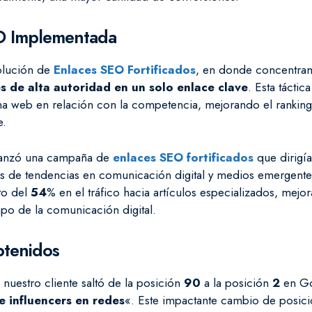
EO Implementada
olución de
Enlaces SEO Fortificados
, en donde concentr
s de alta autoridad en un solo enlace clave
. Esta tácti
na web en relación con la competencia, mejorando el ranking
e.
 lanzó una campaña de
enlaces SEO fortificados
que dirigía
is de tendencias en comunicación digital y medios emergentes
to del
54
% en el tráfico hacia artículos especializados, mejo
mpo de la comunicación digital.
btenidos
 nuestro cliente saltó de la posición
90
a la posición
2
en Go
e influencers en redes
«. Este impactante cambio de posic