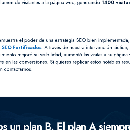
lumen de visitantes a la página web, generando
1400 visita
emuestra el poder de una estrategia SEO bien implementada, u
 SEO Fortificados
. A través de nuestra intervención táctica,
nimiento mejoró su visibilidad, aumentó las visitas a su página
e en las conversiones. Si quieres replicar estos notables resu
n contactarnos.
Concentramos la fuerza de
clave.
 un plan B. El plan A siempr