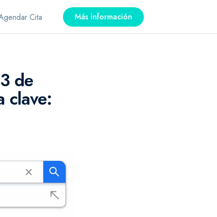
Más información
Agendar Cita
 3 de
 clave: