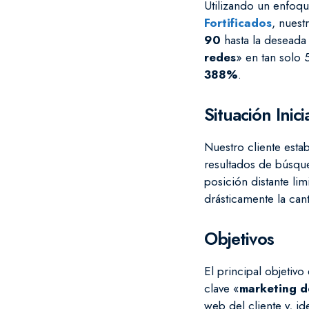
Utilizando un enfoq
Fortificados
, nuest
90
hasta la deseada
redes
» en tan solo 
388%
.
Situación Inici
Nuestro cliente est
resultados de búsqu
posición distante lim
drásticamente la cant
Objetivos
El principal objetiv
clave «
marketing d
web del cliente y, i