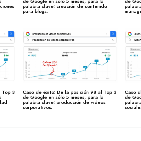
a
de Google en sólo 5 meses, para la
de Goo
aciones
palabra clave: creación de contenido
palabra
para blogs.
manage
l Top 3
Caso de éxito: De la posición 98 al Top 3
Caso de
a
de Google en sólo 5 meses, para la
de Goo
idad
palabra clave: producción de videos
palabra
corporativos.
sociale