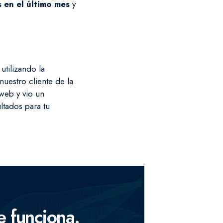
s en el último mes
y
tilizando la
 nuestro cliente de la
 web y vio un
ltados para tu
 +100 enlaces de alta autoridad en un sólo enlace
e funciona.